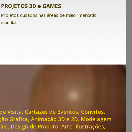
PROJETOS 3D e GAMES
Projetos ousados nas áreas de maior mercado
mundial.
de Visita, Cartazes de Eventos, Convites,
ação Gráfica, Animação 3D e 2D, Modelagem
s, Design de Produto, Arte, Ilustrações,