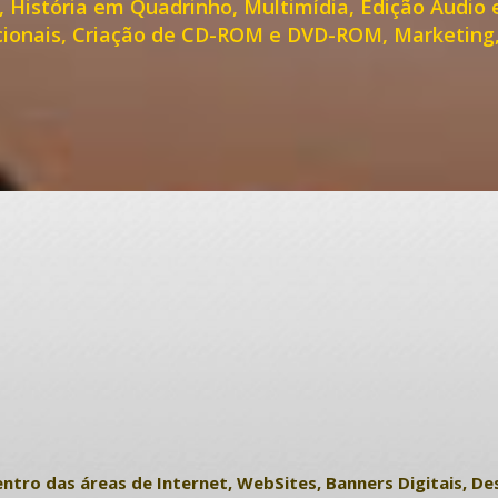
 História em Quadrinho, Multimídia, Edição Audio e
cionais, Criação de CD-ROM e DVD-ROM, Marketing, 
tro das áreas de Internet, WebSites, Banners Digitais, Des