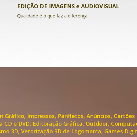
EDIÇÃO DE IMAGENS e AUDIOVISUAL
Qualidade é o que faz a diferença.
n Gráfico, Impressos, Panfletos, Anúncios, Cartões 
a CD e DVD, Editoração Gráfica, Outdoor, Comput
smo 3D, Vetorização 3D de Logomarca, Games Digitai