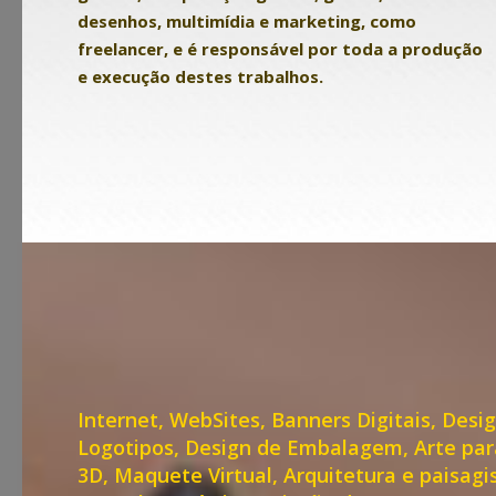
desenhos, multimídia e marketing, como
freelancer, e é responsável por toda a produção
e execução destes trabalhos.
Internet, WebSites, Banners Digitais, Desig
Logotipos, Design de Embalagem, Arte par
3D, Maquete Virtual, Arquitetura e paisagi