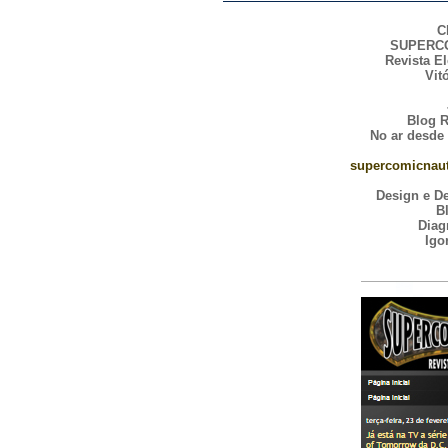
C
SUPERC
Revista El
Vit
Blog 
No ar desde
supercomicnaut
Design e D
B
Diag
Igo