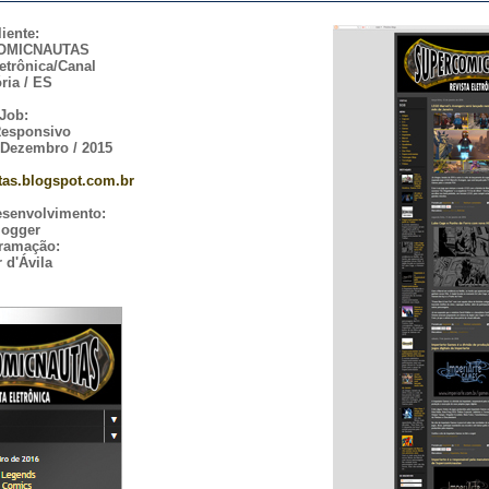
liente:
OMICNAUTAS
etrônica/Canal
ória / ES
Job:
Responsivo
 Dezembro / 2015
as.blogspot.com.br
esenvolvimento:
logger
ramação:
r d'Ávila