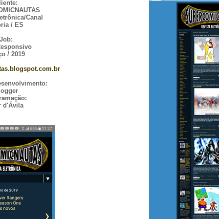
liente:
OMICNAUTAS
etrônica/Canal
ória / ES
Job:
Responsivo
o / 2019
as.blogspot.com.br
esenvolvimento:
logger
ramação:
r d'Ávila