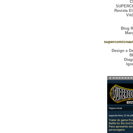
C
SUPERC
Revista El
Vit
Blog 
Març
supercomicnaut
Design e D
B
Diag
Igo